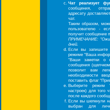
Чат реализует фу
сообщения, отпра
адресату доставляют
чат.
Таким образом, мож
пользователю - ес
получит сообщение по
ПРИМЕЧАНИЕ: "Ожид
дней.
Если вы запишите 
режиме "Ваша информ
"Ваши заметки о 
сообщения (щелчком)
позволит вам лег
необходимости вво
поставить флаг "Прив
Выберите режим "
настроек) для того 
после каждого сообщ
Если вы шелкнули на
выбран для личн