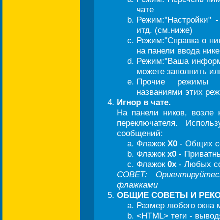
чате
Режим:"Настройки" -
итд. (см.ниже)
Режим:"Справка о н
на панели ввода нике
Режим:"Ваша информ
можете заполнить ил
Прочие режимы (
названиями этих ре
Игнор в чате.
На панели ников, возле 
переключателя. Исполь
сообщений:
Флажок
Х0
- Общих с
Флажок
x0
- Приватн
Флажок
0x
- Любых с
СОВЕТ: Ориентируйтес
флажками
ОБЩИЕ СОВЕТЫ И РЕК
Размер любого окна 
<HTML> теги - выводя