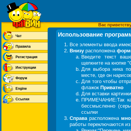
Вас приветству
Использование програ
Чат
Все элементы ввода име
Правила
Внизу
расположена
форм
Введите текст ваш
Регистрация
щелкните на кнопке "
Инструкции
Для выбора ника по
месте, где он нарисо
Форум
Для того чтобы отпр
флажок
Приватно
Engine
Для вставки картинк
ПРИМЕЧАНИЕ:Так ка
Ссылки
бессмысленно (серь
ссылки
Справа
расположена
мно
работы переключаются из
Режим:"Перечень нико